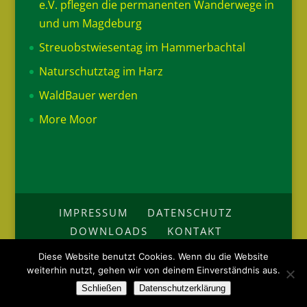
e.V. pflegen die permanenten Wanderwege in
und um Magdeburg
Streuobstwiesentag im Hammerbachtal
Naturschutztag im Harz
WaldBauer werden
More Moor
IMPRESSUM
DATENSCHUTZ
DOWNLOADS
KONTAKT
Diese Website benutzt Cookies. Wenn du die Website
© Wanderverband Sachsen-Anhalt e.V. | Alle Rechte vorbehalten.
weiterhin nutzt, gehen wir von deinem Einverständnis aus.
| Webdesign:
staips.net - IT-Service
Schließen
Datenschutzerklärung