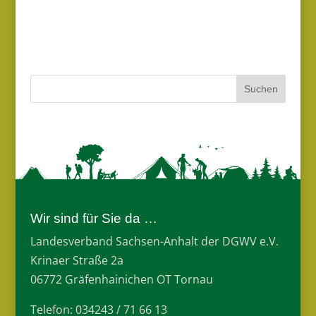
Wir sind für Sie da …
Landesverband Sachsen-Anhalt der DGWV e.V.
Krinaer Straße 2a
06772 Gräfenhainichen OT Tornau
Telefon: 034243 / 71 66 13